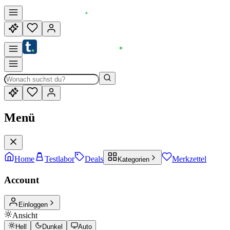
Menü
Home
Testlabor
Deals
Merkzettel
Kategorien
Account
Einloggen
Ansicht
Hell
Dunkel
Auto