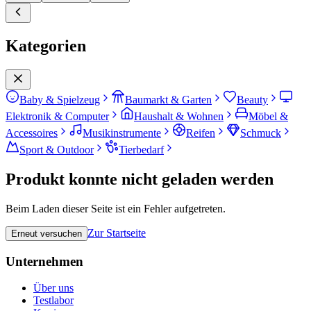
Kategorien
Baby & Spielzeug
Baumarkt & Garten
Beauty
Elektronik & Computer
Haushalt & Wohnen
Möbel &
Accessoires
Musikinstrumente
Reifen
Schmuck
Sport & Outdoor
Tierbedarf
Produkt konnte nicht geladen werden
Beim Laden dieser Seite ist ein Fehler aufgetreten.
Zur Startseite
Erneut versuchen
Unternehmen
Über uns
Testlabor