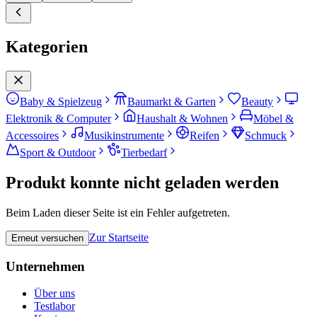
Kategorien
Baby & Spielzeug
Baumarkt & Garten
Beauty
Elektronik & Computer
Haushalt & Wohnen
Möbel &
Accessoires
Musikinstrumente
Reifen
Schmuck
Sport & Outdoor
Tierbedarf
Produkt konnte nicht geladen werden
Beim Laden dieser Seite ist ein Fehler aufgetreten.
Zur Startseite
Erneut versuchen
Unternehmen
Über uns
Testlabor