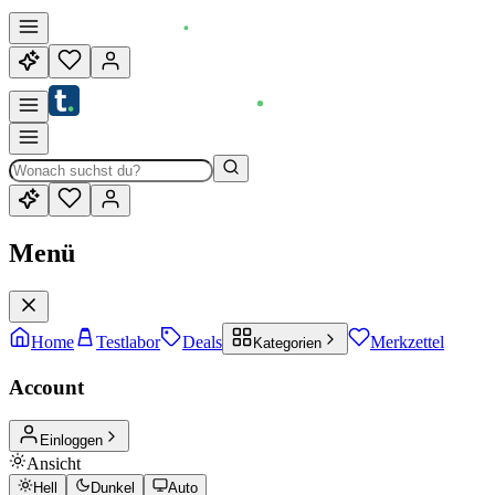
Menü
Home
Testlabor
Deals
Merkzettel
Kategorien
Account
Einloggen
Ansicht
Hell
Dunkel
Auto