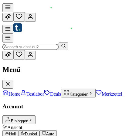
Menü
Home
Testlabor
Deals
Merkzettel
Kategorien
Account
Einloggen
Ansicht
Hell
Dunkel
Auto