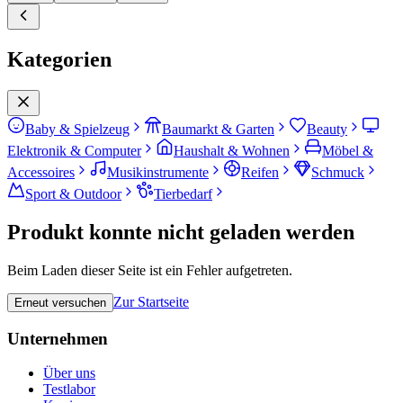
Kategorien
Baby & Spielzeug
Baumarkt & Garten
Beauty
Elektronik & Computer
Haushalt & Wohnen
Möbel &
Accessoires
Musikinstrumente
Reifen
Schmuck
Sport & Outdoor
Tierbedarf
Produkt konnte nicht geladen werden
Beim Laden dieser Seite ist ein Fehler aufgetreten.
Zur Startseite
Erneut versuchen
Unternehmen
Über uns
Testlabor