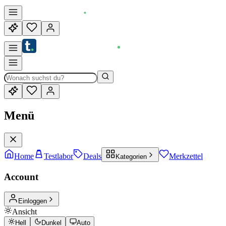
Menü
Home
Testlabor
Deals
Merkzettel
Kategorien
Account
Einloggen
Ansicht
Hell
Dunkel
Auto