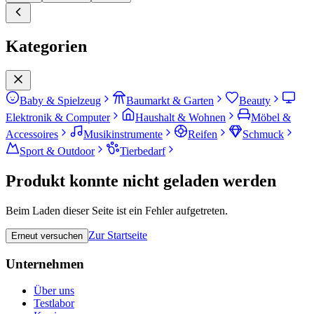
Kategorien
Baby & Spielzeug
Baumarkt & Garten
Beauty
Elektronik & Computer
Haushalt & Wohnen
Möbel &
Accessoires
Musikinstrumente
Reifen
Schmuck
Sport & Outdoor
Tierbedarf
Produkt konnte nicht geladen werden
Beim Laden dieser Seite ist ein Fehler aufgetreten.
Zur Startseite
Erneut versuchen
Unternehmen
Über uns
Testlabor