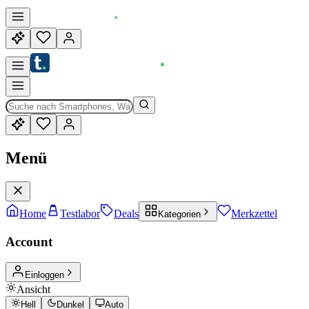
Menü
Home
Testlabor
Deals
Merkzettel
Kategorien
Account
Einloggen
Ansicht
Hell
Dunkel
Auto