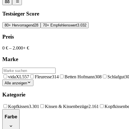
Testsieger Score
80+ Hervorragend
28
70+ Empfehlenswert
3.032
Preis
0 €
–
2.000+ €
Marke
vidaXL
557
Fleuresse
314
Betten Hofmann
308
Schlafgut
3
Alle anzeigen
Kategorie
Kopfkissen
3.301
Kissen & Kissenbezüge
2.161
Kopfkissenb
Farbe