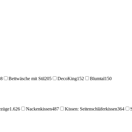
08
Bettwäsche mit Stil
205
DecoKing
152
Blumtal
150
ezüge
1.626
Nackenkissen
487
Kissen: Seitenschläferkissen
364