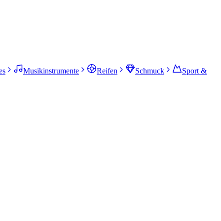
es
Musikinstrumente
Reifen
Schmuck
Sport &