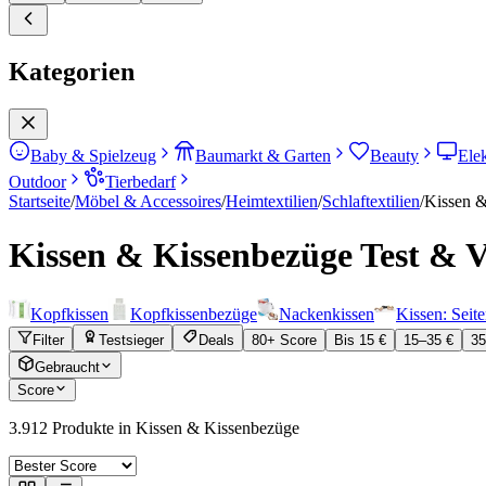
Kategorien
Baby & Spielzeug
Baumarkt & Garten
Beauty
Ele
Outdoor
Tierbedarf
Startseite
/
Möbel & Accessoires
/
Heimtextilien
/
Schlaftextilien
/
Kissen 
Kissen & Kissenbezüge
Test & V
Kopfkissen
Kopfkissenbezüge
Nackenkissen
Kissen: Seite
Filter
Testsieger
Deals
80+ Score
Bis 15 €
15–35 €
35
Gebraucht
Score
3.912
Produkte in
Kissen & Kissenbezüge