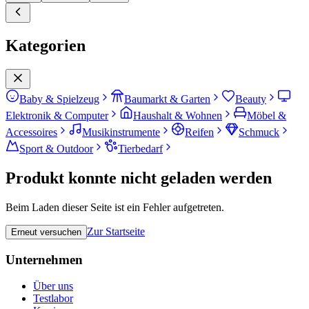
Kategorien
Baby & Spielzeug
Baumarkt & Garten
Beauty
Elektronik & Computer
Haushalt & Wohnen
Möbel &
Accessoires
Musikinstrumente
Reifen
Schmuck
Sport & Outdoor
Tierbedarf
Produkt konnte nicht geladen werden
Beim Laden dieser Seite ist ein Fehler aufgetreten.
Zur Startseite
Erneut versuchen
Unternehmen
Über uns
Testlabor