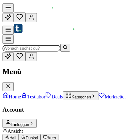
Menü
Home
Testlabor
Deals
Merkzettel
Kategorien
Account
Einloggen
Ansicht
Hell
Dunkel
Auto