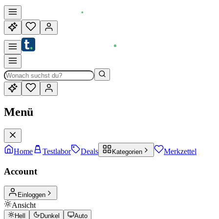
Menü
Home
Testlabor
Deals
Merkzettel
Kategorien
Account
Einloggen
Ansicht
Hell
Dunkel
Auto