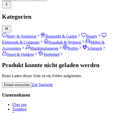
Kategorien
Baby & Spielzeug
Baumarkt & Garten
Beauty
Elektronik & Computer
Haushalt & Wohnen
Möbel &
Accessoires
Musikinstrumente
Reifen
Schmuck
Sport & Outdoor
Tierbedarf
Produkt konnte nicht geladen werden
Beim Laden dieser Seite ist ein Fehler aufgetreten.
Zur Startseite
Erneut versuchen
Unternehmen
Über uns
Testlabor