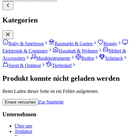
Kategorien
Baby & Spielzeug
Baumarkt & Garten
Beauty
Elektronik & Computer
Haushalt & Wohnen
Möbel &
Accessoires
Musikinstrumente
Reifen
Schmuck
Sport & Outdoor
Tierbedarf
Produkt konnte nicht geladen werden
Beim Laden dieser Seite ist ein Fehler aufgetreten.
Zur Startseite
Erneut versuchen
Unternehmen
Über uns
Testlabor