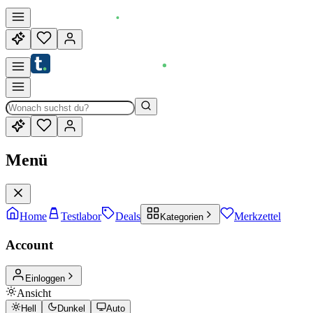
Menü
Home
Testlabor
Deals
Merkzettel
Kategorien
Account
Einloggen
Ansicht
Hell
Dunkel
Auto