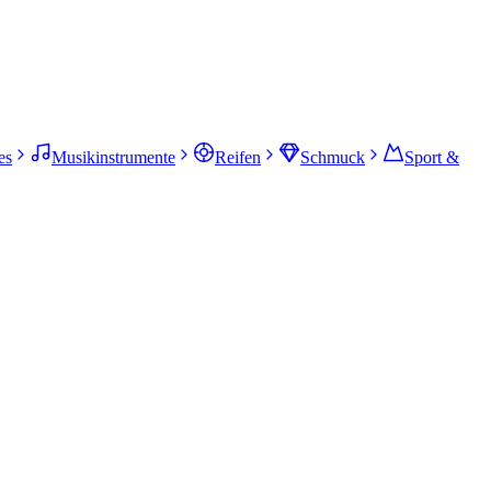
es
Musikinstrumente
Reifen
Schmuck
Sport &