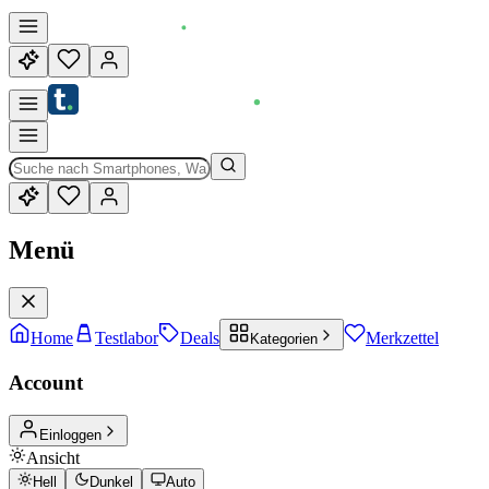
Menü
Home
Testlabor
Deals
Merkzettel
Kategorien
Account
Einloggen
Ansicht
Hell
Dunkel
Auto