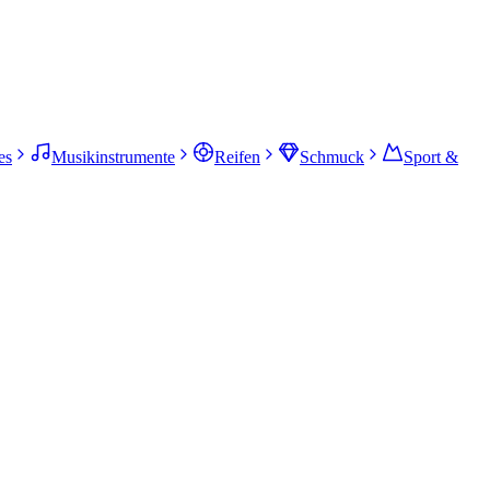
es
Musikinstrumente
Reifen
Schmuck
Sport &