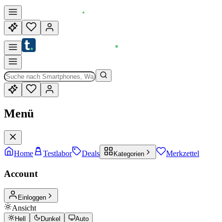
Menü
Home
Testlabor
Deals
Merkzettel
Kategorien
Account
Einloggen
Ansicht
Hell
Dunkel
Auto