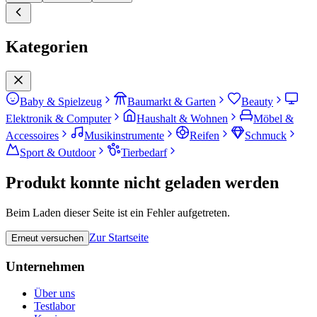
Kategorien
Baby & Spielzeug
Baumarkt & Garten
Beauty
Elektronik & Computer
Haushalt & Wohnen
Möbel &
Accessoires
Musikinstrumente
Reifen
Schmuck
Sport & Outdoor
Tierbedarf
Produkt konnte nicht geladen werden
Beim Laden dieser Seite ist ein Fehler aufgetreten.
Zur Startseite
Erneut versuchen
Unternehmen
Über uns
Testlabor