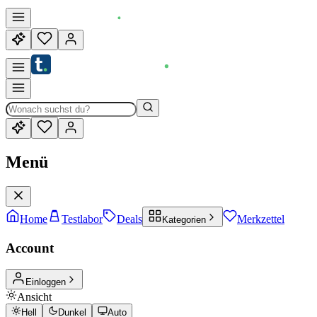
Menü
Home
Testlabor
Deals
Merkzettel
Kategorien
Account
Einloggen
Ansicht
Hell
Dunkel
Auto