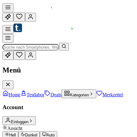
Menü
Home
Testlabor
Deals
Merkzettel
Kategorien
Account
Einloggen
Ansicht
Hell
Dunkel
Auto