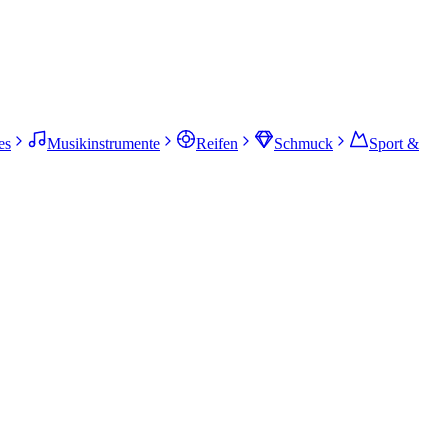
es
Musikinstrumente
Reifen
Schmuck
Sport &