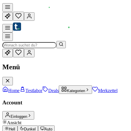
Menü
Home
Testlabor
Deals
Merkzettel
Kategorien
Account
Einloggen
Ansicht
Hell
Dunkel
Auto