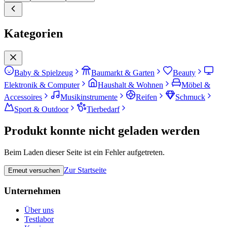
Kategorien
Baby & Spielzeug
Baumarkt & Garten
Beauty
Elektronik & Computer
Haushalt & Wohnen
Möbel &
Accessoires
Musikinstrumente
Reifen
Schmuck
Sport & Outdoor
Tierbedarf
Produkt konnte nicht geladen werden
Beim Laden dieser Seite ist ein Fehler aufgetreten.
Zur Startseite
Erneut versuchen
Unternehmen
Über uns
Testlabor