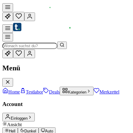
Menü
Home
Testlabor
Deals
Merkzettel
Kategorien
Account
Einloggen
Ansicht
Hell
Dunkel
Auto