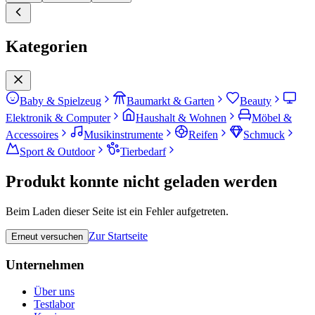
Kategorien
Baby & Spielzeug
Baumarkt & Garten
Beauty
Elektronik & Computer
Haushalt & Wohnen
Möbel &
Accessoires
Musikinstrumente
Reifen
Schmuck
Sport & Outdoor
Tierbedarf
Produkt konnte nicht geladen werden
Beim Laden dieser Seite ist ein Fehler aufgetreten.
Zur Startseite
Erneut versuchen
Unternehmen
Über uns
Testlabor