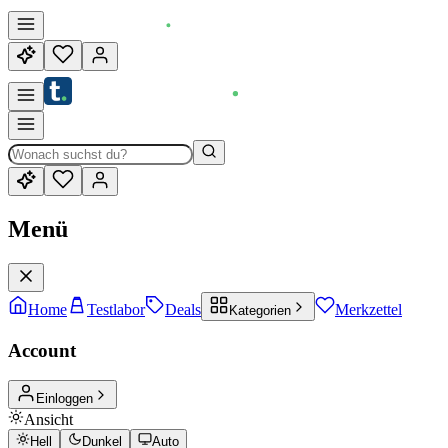
Menü
Home
Testlabor
Deals
Merkzettel
Kategorien
Account
Einloggen
Ansicht
Hell
Dunkel
Auto