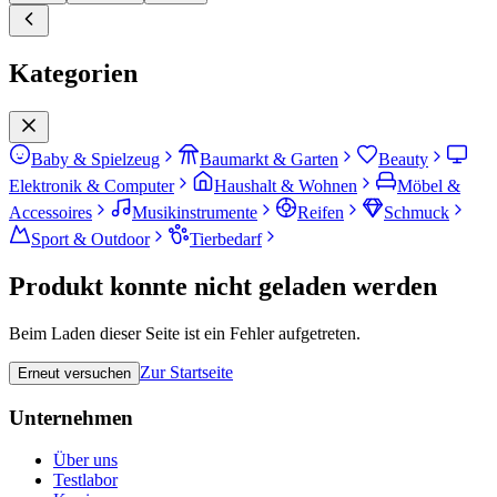
Kategorien
Baby & Spielzeug
Baumarkt & Garten
Beauty
Elektronik & Computer
Haushalt & Wohnen
Möbel &
Accessoires
Musikinstrumente
Reifen
Schmuck
Sport & Outdoor
Tierbedarf
Produkt konnte nicht geladen werden
Beim Laden dieser Seite ist ein Fehler aufgetreten.
Zur Startseite
Erneut versuchen
Unternehmen
Über uns
Testlabor