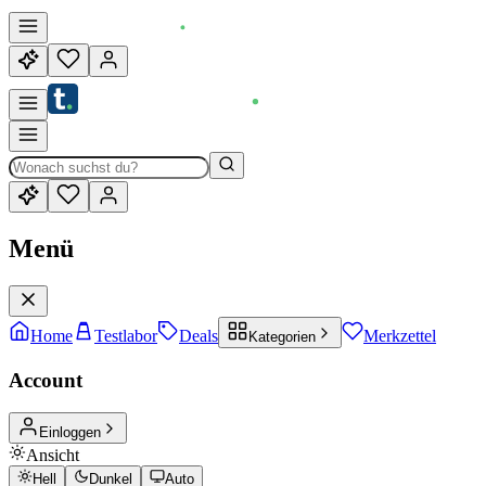
Menü
Home
Testlabor
Deals
Merkzettel
Kategorien
Account
Einloggen
Ansicht
Hell
Dunkel
Auto