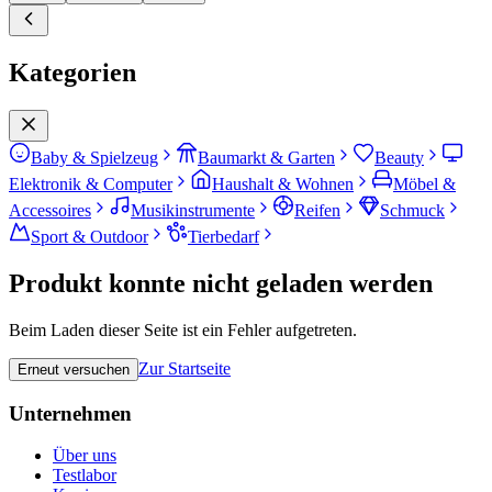
Kategorien
Baby & Spielzeug
Baumarkt & Garten
Beauty
Elektronik & Computer
Haushalt & Wohnen
Möbel &
Accessoires
Musikinstrumente
Reifen
Schmuck
Sport & Outdoor
Tierbedarf
Produkt konnte nicht geladen werden
Beim Laden dieser Seite ist ein Fehler aufgetreten.
Zur Startseite
Erneut versuchen
Unternehmen
Über uns
Testlabor