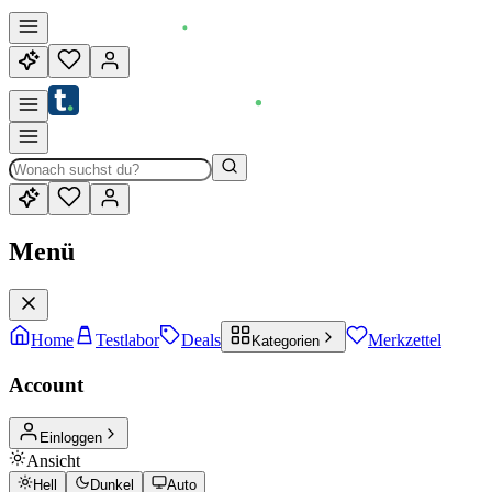
Menü
Home
Testlabor
Deals
Merkzettel
Kategorien
Account
Einloggen
Ansicht
Hell
Dunkel
Auto