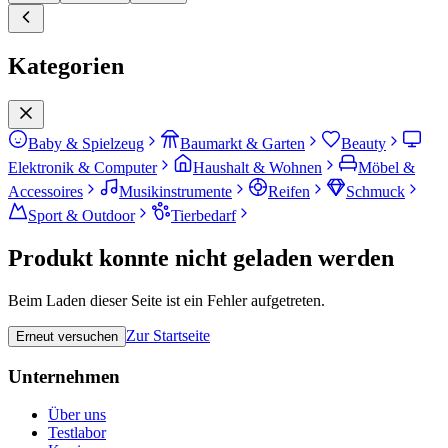
Kategorien
Baby & Spielzeug
Baumarkt & Garten
Beauty
Elektronik & Computer
Haushalt & Wohnen
Möbel &
Accessoires
Musikinstrumente
Reifen
Schmuck
Sport & Outdoor
Tierbedarf
Produkt konnte nicht geladen werden
Beim Laden dieser Seite ist ein Fehler aufgetreten.
Zur Startseite
Erneut versuchen
Unternehmen
Über uns
Testlabor