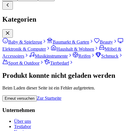
Kategorien
Baby & Spielzeug
Baumarkt & Garten
Beauty
Elektronik & Computer
Haushalt & Wohnen
Möbel &
Accessoires
Musikinstrumente
Reifen
Schmuck
Sport & Outdoor
Tierbedarf
Produkt konnte nicht geladen werden
Beim Laden dieser Seite ist ein Fehler aufgetreten.
Zur Startseite
Erneut versuchen
Unternehmen
Über uns
Testlabor