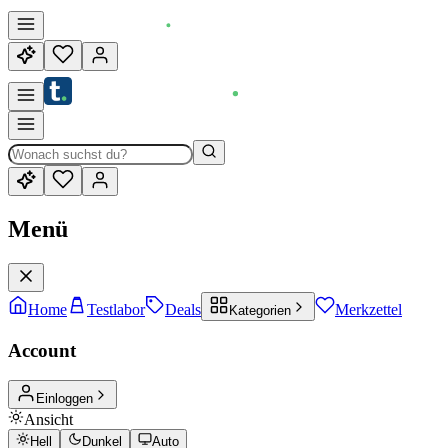
Menü
Home
Testlabor
Deals
Merkzettel
Kategorien
Account
Einloggen
Ansicht
Hell
Dunkel
Auto