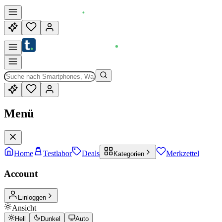
Menü
Home
Testlabor
Deals
Merkzettel
Kategorien
Account
Einloggen
Ansicht
Hell
Dunkel
Auto