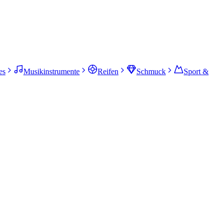
es
Musikinstrumente
Reifen
Schmuck
Sport &