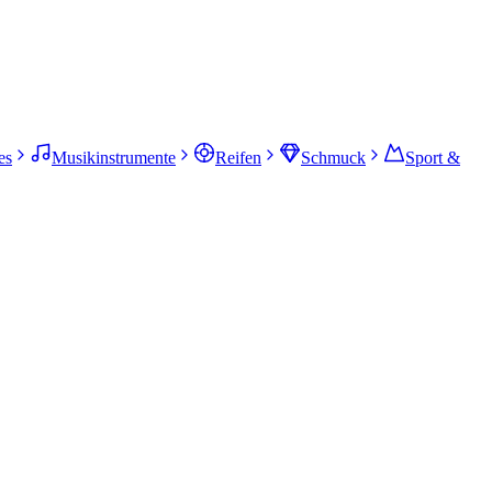
es
Musikinstrumente
Reifen
Schmuck
Sport &