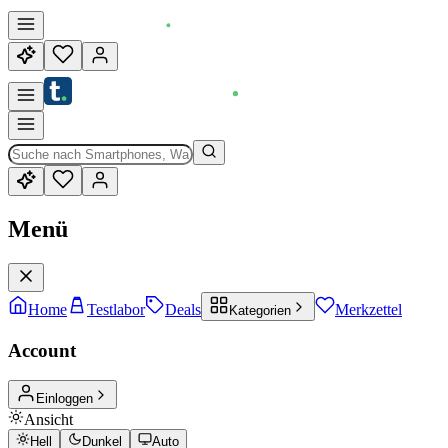
Menü
Home
Testlabor
Deals
Merkzettel
Kategorien
Account
Einloggen
Ansicht
Hell
Dunkel
Auto