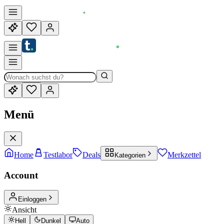
Menü
Home
Testlabor
Deals
Merkzettel
Kategorien
Account
Einloggen
Ansicht
Hell
Dunkel
Auto