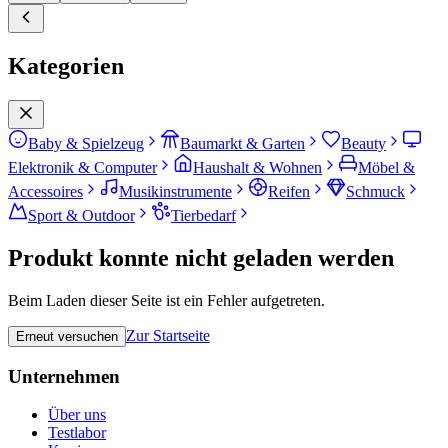
Kategorien
Baby & Spielzeug
Baumarkt & Garten
Beauty
Elektronik & Computer
Haushalt & Wohnen
Möbel &
Accessoires
Musikinstrumente
Reifen
Schmuck
Sport & Outdoor
Tierbedarf
Produkt konnte nicht geladen werden
Beim Laden dieser Seite ist ein Fehler aufgetreten.
Zur Startseite
Erneut versuchen
Unternehmen
Über uns
Testlabor