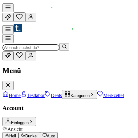
Menü
Home
Testlabor
Deals
Merkzettel
Kategorien
Account
Einloggen
Ansicht
Hell
Dunkel
Auto