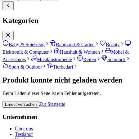
Kategorien
Baby & Spielzeug
Baumarkt & Garten
Beauty
Elektronik & Computer
Haushalt & Wohnen
Möbel &
Accessoires
Musikinstrumente
Reifen
Schmuck
Sport & Outdoor
Tierbedarf
Produkt konnte nicht geladen werden
Beim Laden dieser Seite ist ein Fehler aufgetreten.
Zur Startseite
Erneut versuchen
Unternehmen
Über uns
Testlabor