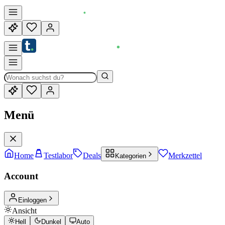
Menü
Home
Testlabor
Deals
Merkzettel
Kategorien
Account
Einloggen
Ansicht
Hell
Dunkel
Auto