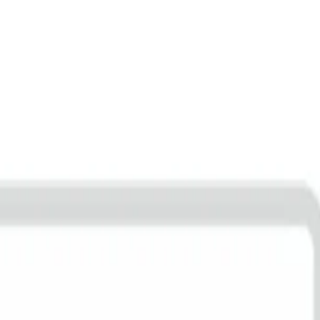
 anderes
Kamm
Metall *Top-Qualität zum