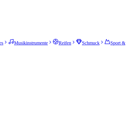
es
Musikinstrumente
Reifen
Schmuck
Sport &