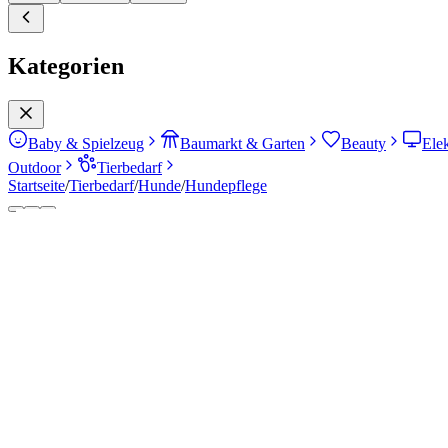
Kategorien
Baby & Spielzeug
Baumarkt & Garten
Beauty
Ele
Outdoor
Tierbedarf
Startseite
/
Tierbedarf
/
Hunde
/
Hundepflege
Gesamtscore
65
08/2026
Ansprechend