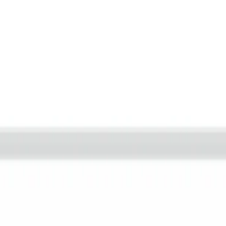
Nachteile?
Gibt es bessere Alternativen in dieser Preisklasse?
Frag etwas
kamm Hundekamm Fellpflege 