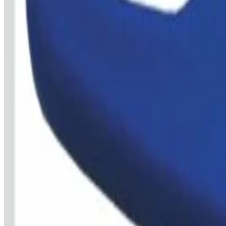
Preisentwicklung
3 Monate
6 Monate
1 Jahr
Preis noch zu hoch? Wir melden uns, sobald er fällt.
Preiswecker stellen
Noch nicht das Richtige gefunden?
Entdecke weitere
Hundepflege
im Vergleich.
Alle
Hundepflege
ansehen
Kein Angebot
Alternativen finden
Unternehmen
Über uns
Testlabor
Karriere
Services
Datenschutz
Impressum