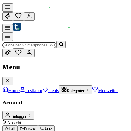
Menü
Home
Testlabor
Deals
Merkzettel
Kategorien
Account
Einloggen
Ansicht
Hell
Dunkel
Auto