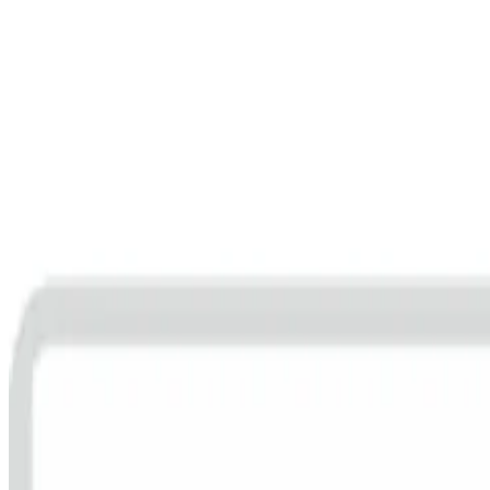
Gesamtscore
65
08/2026
Ansprechend
Frag die KI
Lohnt sich dieses Produkt für mich?
Was sind die wichtigsten Vor- und 
Sani-Alt
Teilen
Nissenkamm Läusekamm Floh
Top-Preis*
4,6