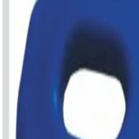
Derzeit kein Angebot verfügbar
Benachrichtigen, sobald verfügbar
Du bekommst eine E-Mail, sobald dieses Produkt wieder bei einem Sh
Alternativen in
Hundepflege
finden
Vergleichen
Merken
Preiswecker
Frag die KI
Lohnt sich dieses Produkt für mich?
Was sind die wichtigsten Vor- und 
Produktdetails
Produktinformationen
Produkttyp
Tierfellpflege