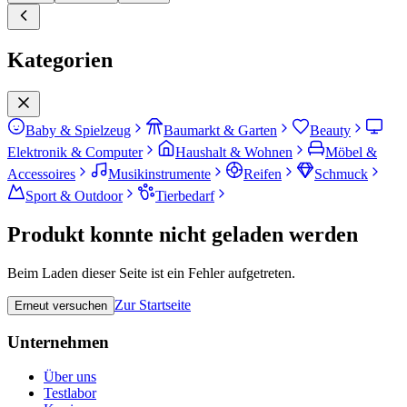
Kategorien
Baby & Spielzeug
Baumarkt & Garten
Beauty
Elektronik & Computer
Haushalt & Wohnen
Möbel &
Accessoires
Musikinstrumente
Reifen
Schmuck
Sport & Outdoor
Tierbedarf
Produkt konnte nicht geladen werden
Beim Laden dieser Seite ist ein Fehler aufgetreten.
Zur Startseite
Erneut versuchen
Unternehmen
Über uns
Testlabor