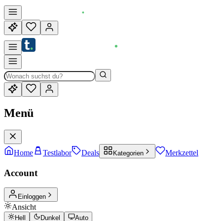
Menü
Home
Testlabor
Deals
Merkzettel
Kategorien
Account
Einloggen
Ansicht
Hell
Dunkel
Auto