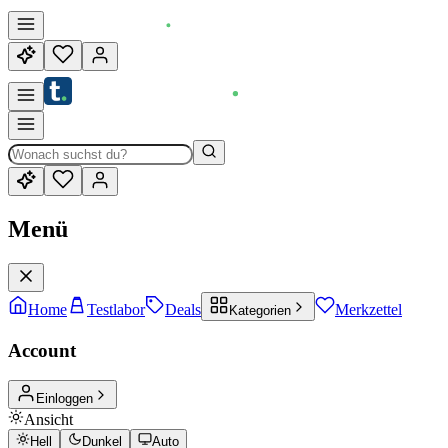
Menü
Home
Testlabor
Deals
Merkzettel
Kategorien
Account
Einloggen
Ansicht
Hell
Dunkel
Auto