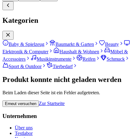
Kategorien
Baby & Spielzeug
Baumarkt & Garten
Beauty
Elektronik & Computer
Haushalt & Wohnen
Möbel &
Accessoires
Musikinstrumente
Reifen
Schmuck
Sport & Outdoor
Tierbedarf
Produkt konnte nicht geladen werden
Beim Laden dieser Seite ist ein Fehler aufgetreten.
Zur Startseite
Erneut versuchen
Unternehmen
Über uns
Testlabor