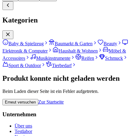
Kategorien
Baby & Spielzeug
Baumarkt & Garten
Beauty
Elektronik & Computer
Haushalt & Wohnen
Möbel &
Accessoires
Musikinstrumente
Reifen
Schmuck
Sport & Outdoor
Tierbedarf
Produkt konnte nicht geladen werden
Beim Laden dieser Seite ist ein Fehler aufgetreten.
Zur Startseite
Erneut versuchen
Unternehmen
Über uns
Testlabor