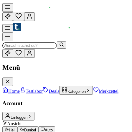
Menü
Home
Testlabor
Deals
Merkzettel
Kategorien
Account
Einloggen
Ansicht
Hell
Dunkel
Auto