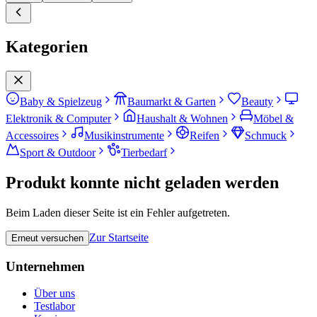
Kategorien
Baby & Spielzeug
Baumarkt & Garten
Beauty
Elektronik & Computer
Haushalt & Wohnen
Möbel &
Accessoires
Musikinstrumente
Reifen
Schmuck
Sport & Outdoor
Tierbedarf
Produkt konnte nicht geladen werden
Beim Laden dieser Seite ist ein Fehler aufgetreten.
Zur Startseite
Erneut versuchen
Unternehmen
Über uns
Testlabor