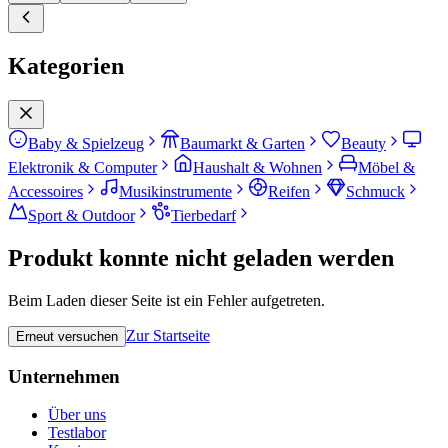
Kategorien
Baby & Spielzeug
Baumarkt & Garten
Beauty
Elektronik & Computer
Haushalt & Wohnen
Möbel &
Accessoires
Musikinstrumente
Reifen
Schmuck
Sport & Outdoor
Tierbedarf
Produkt konnte nicht geladen werden
Beim Laden dieser Seite ist ein Fehler aufgetreten.
Zur Startseite
Erneut versuchen
Unternehmen
Über uns
Testlabor