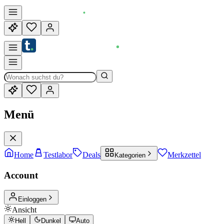
Menü
Home
Testlabor
Deals
Merkzettel
Kategorien
Account
Einloggen
Ansicht
Hell
Dunkel
Auto