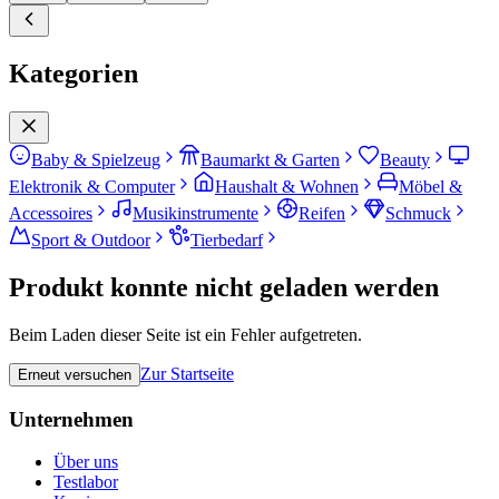
Kategorien
Baby & Spielzeug
Baumarkt & Garten
Beauty
Elektronik & Computer
Haushalt & Wohnen
Möbel &
Accessoires
Musikinstrumente
Reifen
Schmuck
Sport & Outdoor
Tierbedarf
Produkt konnte nicht geladen werden
Beim Laden dieser Seite ist ein Fehler aufgetreten.
Zur Startseite
Erneut versuchen
Unternehmen
Über uns
Testlabor