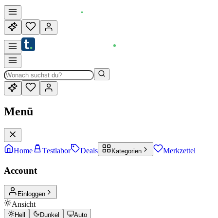
Menü
Home
Testlabor
Deals
Merkzettel
Kategorien
Account
Einloggen
Ansicht
Hell
Dunkel
Auto