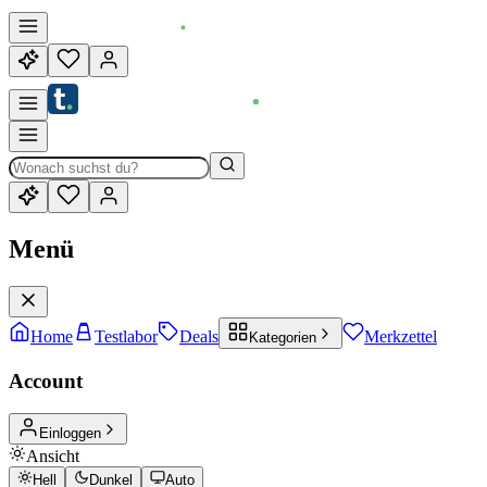
Menü
Home
Testlabor
Deals
Merkzettel
Kategorien
Account
Einloggen
Ansicht
Hell
Dunkel
Auto