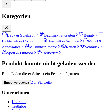
Kategorien
Baby & Spielzeug
Baumarkt & Garten
Beauty
Elektronik & Computer
Haushalt & Wohnen
Möbel &
Accessoires
Musikinstrumente
Reifen
Schmuck
Sport & Outdoor
Tierbedarf
Produkt konnte nicht geladen werden
Beim Laden dieser Seite ist ein Fehler aufgetreten.
Zur Startseite
Erneut versuchen
Unternehmen
Über uns
Testlabor