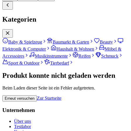
Kategorien
Baby & Spielzeug
Baumarkt & Garten
Beauty
Elektronik & Computer
Haushalt & Wohnen
Möbel &
Accessoires
Musikinstrumente
Reifen
Schmuck
Sport & Outdoor
Tierbedarf
Produkt konnte nicht geladen werden
Beim Laden dieser Seite ist ein Fehler aufgetreten.
Zur Startseite
Erneut versuchen
Unternehmen
Über uns
Testlabor