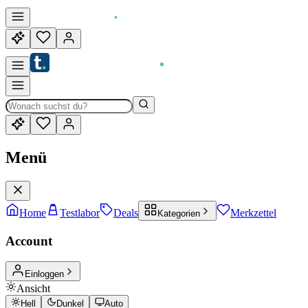
Menü
Home
Testlabor
Deals
Merkzettel
Kategorien
Account
Einloggen
Ansicht
Hell
Dunkel
Auto