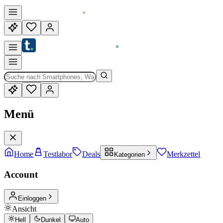
Menü
Home
Testlabor
Deals
Merkzettel
Kategorien
Account
Einloggen
Ansicht
Hell
Dunkel
Auto