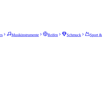
es
Musikinstrumente
Reifen
Schmuck
Sport &