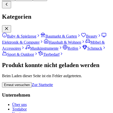
Kategorien
Baby & Spielzeug
Baumarkt & Garten
Beauty
Elektronik & Computer
Haushalt & Wohnen
Möbel &
Accessoires
Musikinstrumente
Reifen
Schmuck
Sport & Outdoor
Tierbedarf
Produkt konnte nicht geladen werden
Beim Laden dieser Seite ist ein Fehler aufgetreten.
Zur Startseite
Erneut versuchen
Unternehmen
Über uns
Testlabor