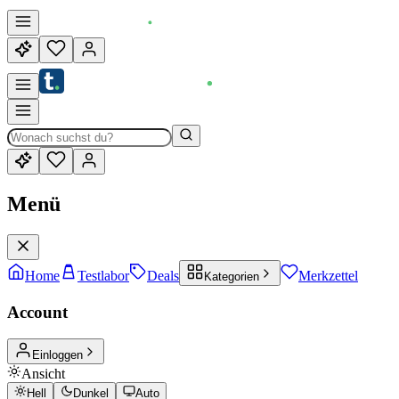
Menü
Home
Testlabor
Deals
Merkzettel
Kategorien
Account
Einloggen
Ansicht
Hell
Dunkel
Auto