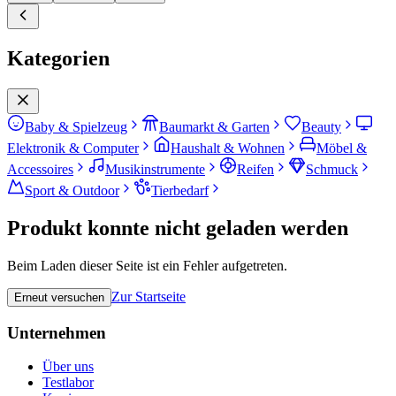
Kategorien
Baby & Spielzeug
Baumarkt & Garten
Beauty
Elektronik & Computer
Haushalt & Wohnen
Möbel &
Accessoires
Musikinstrumente
Reifen
Schmuck
Sport & Outdoor
Tierbedarf
Produkt konnte nicht geladen werden
Beim Laden dieser Seite ist ein Fehler aufgetreten.
Zur Startseite
Erneut versuchen
Unternehmen
Über uns
Testlabor