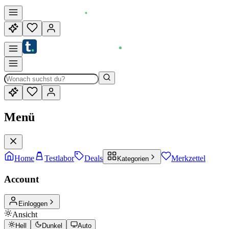
Menü
Home
Testlabor
Deals
Merkzettel
Kategorien
Account
Einloggen
Ansicht
Hell
Dunkel
Auto