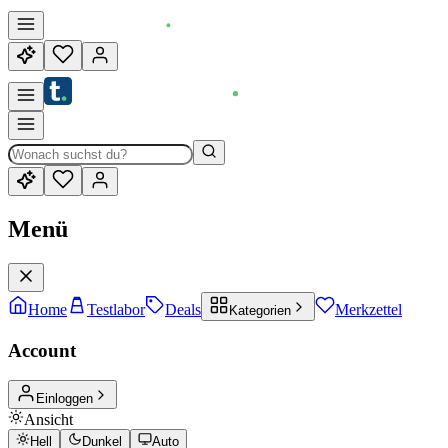
Menü
Home
Testlabor
Deals
Merkzettel
Kategorien
Account
Einloggen
Ansicht
Hell
Dunkel
Auto