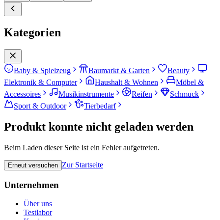
Kategorien
Baby & Spielzeug
Baumarkt & Garten
Beauty
Elektronik & Computer
Haushalt & Wohnen
Möbel &
Accessoires
Musikinstrumente
Reifen
Schmuck
Sport & Outdoor
Tierbedarf
Produkt konnte nicht geladen werden
Beim Laden dieser Seite ist ein Fehler aufgetreten.
Zur Startseite
Erneut versuchen
Unternehmen
Über uns
Testlabor