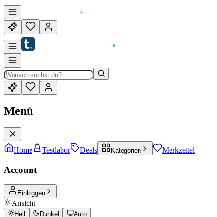
Menü
Home
Testlabor
Deals
Merkzettel
Kategorien
Account
Einloggen
Ansicht
Hell
Dunkel
Auto