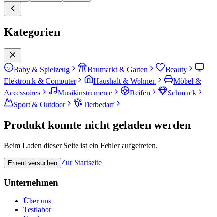
Kategorien
Baby & Spielzeug
Baumarkt & Garten
Beauty
Elektronik & Computer
Haushalt & Wohnen
Möbel &
Accessoires
Musikinstrumente
Reifen
Schmuck
Sport & Outdoor
Tierbedarf
Produkt konnte nicht geladen werden
Beim Laden dieser Seite ist ein Fehler aufgetreten.
Zur Startseite
Erneut versuchen
Unternehmen
Über uns
Testlabor