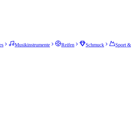
es
Musikinstrumente
Reifen
Schmuck
Sport &