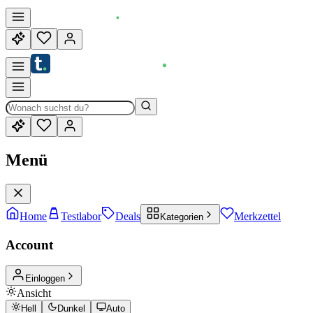
Menü
Home
Testlabor
Deals
Merkzettel
Kategorien
Account
Einloggen
Ansicht
Hell
Dunkel
Auto