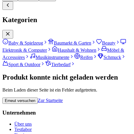
Kategorien
Baby & Spielzeug
Baumarkt & Garten
Beauty
Elektronik & Computer
Haushalt & Wohnen
Möbel &
Accessoires
Musikinstrumente
Reifen
Schmuck
Sport & Outdoor
Tierbedarf
Produkt konnte nicht geladen werden
Beim Laden dieser Seite ist ein Fehler aufgetreten.
Zur Startseite
Erneut versuchen
Unternehmen
Über uns
Testlabor