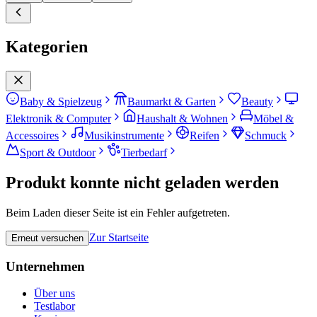
Kategorien
Baby & Spielzeug
Baumarkt & Garten
Beauty
Elektronik & Computer
Haushalt & Wohnen
Möbel &
Accessoires
Musikinstrumente
Reifen
Schmuck
Sport & Outdoor
Tierbedarf
Produkt konnte nicht geladen werden
Beim Laden dieser Seite ist ein Fehler aufgetreten.
Zur Startseite
Erneut versuchen
Unternehmen
Über uns
Testlabor