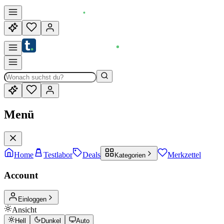
Menü
Home
Testlabor
Deals
Merkzettel
Kategorien
Account
Einloggen
Ansicht
Hell
Dunkel
Auto