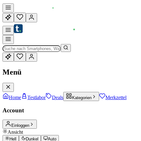
Menü
Home
Testlabor
Deals
Merkzettel
Kategorien
Account
Einloggen
Ansicht
Hell
Dunkel
Auto