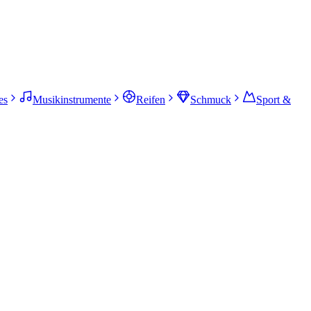
es
Musikinstrumente
Reifen
Schmuck
Sport &