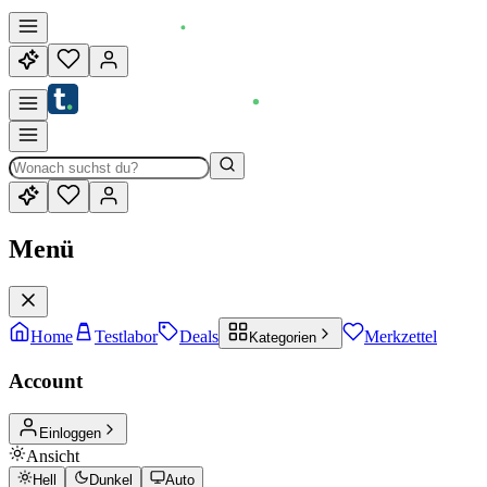
Menü
Home
Testlabor
Deals
Merkzettel
Kategorien
Account
Einloggen
Ansicht
Hell
Dunkel
Auto