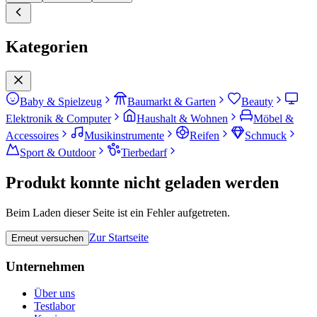
Kategorien
Baby & Spielzeug
Baumarkt & Garten
Beauty
Elektronik & Computer
Haushalt & Wohnen
Möbel &
Accessoires
Musikinstrumente
Reifen
Schmuck
Sport & Outdoor
Tierbedarf
Produkt konnte nicht geladen werden
Beim Laden dieser Seite ist ein Fehler aufgetreten.
Zur Startseite
Erneut versuchen
Unternehmen
Über uns
Testlabor