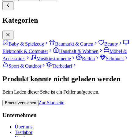
Kategorien
Baby & Spielzeug
Baumarkt & Garten
Beauty
Elektronik & Computer
Haushalt & Wohnen
Möbel &
Accessoires
Musikinstrumente
Reifen
Schmuck
Sport & Outdoor
Tierbedarf
Produkt konnte nicht geladen werden
Beim Laden dieser Seite ist ein Fehler aufgetreten.
Zur Startseite
Erneut versuchen
Unternehmen
Über uns
Testlabor