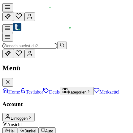
Menü
Home
Testlabor
Deals
Merkzettel
Kategorien
Account
Einloggen
Ansicht
Hell
Dunkel
Auto