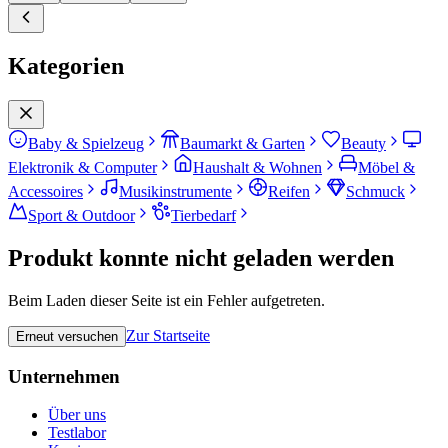
Kategorien
Baby & Spielzeug
Baumarkt & Garten
Beauty
Elektronik & Computer
Haushalt & Wohnen
Möbel &
Accessoires
Musikinstrumente
Reifen
Schmuck
Sport & Outdoor
Tierbedarf
Produkt konnte nicht geladen werden
Beim Laden dieser Seite ist ein Fehler aufgetreten.
Zur Startseite
Erneut versuchen
Unternehmen
Über uns
Testlabor