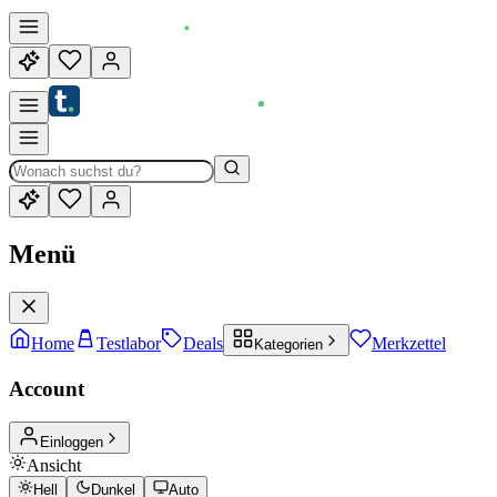
Menü
Home
Testlabor
Deals
Merkzettel
Kategorien
Account
Einloggen
Ansicht
Hell
Dunkel
Auto