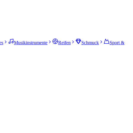
es
Musikinstrumente
Reifen
Schmuck
Sport &