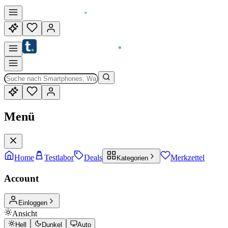
Menü
Home
Testlabor
Deals
Merkzettel
Kategorien
Account
Einloggen
Ansicht
Hell
Dunkel
Auto