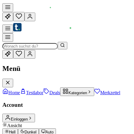
Menü
Home
Testlabor
Deals
Merkzettel
Kategorien
Account
Einloggen
Ansicht
Hell
Dunkel
Auto