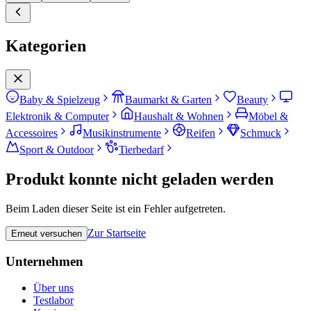
Kategorien
Baby & Spielzeug
Baumarkt & Garten
Beauty
Elektronik & Computer
Haushalt & Wohnen
Möbel &
Accessoires
Musikinstrumente
Reifen
Schmuck
Sport & Outdoor
Tierbedarf
Produkt konnte nicht geladen werden
Beim Laden dieser Seite ist ein Fehler aufgetreten.
Zur Startseite
Erneut versuchen
Unternehmen
Über uns
Testlabor