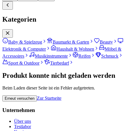
Kategorien
Baby & Spielzeug
Baumarkt & Garten
Beauty
Elektronik & Computer
Haushalt & Wohnen
Möbel &
Accessoires
Musikinstrumente
Reifen
Schmuck
Sport & Outdoor
Tierbedarf
Produkt konnte nicht geladen werden
Beim Laden dieser Seite ist ein Fehler aufgetreten.
Zur Startseite
Erneut versuchen
Unternehmen
Über uns
Testlabor