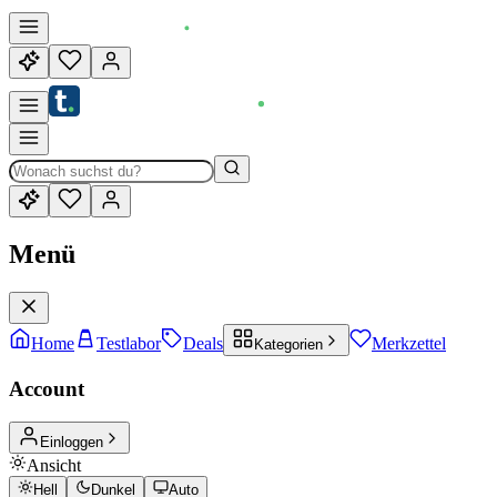
Menü
Home
Testlabor
Deals
Merkzettel
Kategorien
Account
Einloggen
Ansicht
Hell
Dunkel
Auto