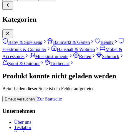
Kategorien
Baby & Spielzeug
Baumarkt & Garten
Beauty
Elektronik & Computer
Haushalt & Wohnen
Möbel &
Accessoires
Musikinstrumente
Reifen
Schmuck
Sport & Outdoor
Tierbedarf
Produkt konnte nicht geladen werden
Beim Laden dieser Seite ist ein Fehler aufgetreten.
Zur Startseite
Erneut versuchen
Unternehmen
Über uns
Testlabor