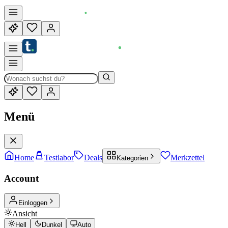
Menü
Home
Testlabor
Deals
Merkzettel
Kategorien
Account
Einloggen
Ansicht
Hell
Dunkel
Auto