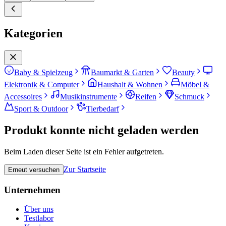
Kategorien
Baby & Spielzeug
Baumarkt & Garten
Beauty
Elektronik & Computer
Haushalt & Wohnen
Möbel &
Accessoires
Musikinstrumente
Reifen
Schmuck
Sport & Outdoor
Tierbedarf
Produkt konnte nicht geladen werden
Beim Laden dieser Seite ist ein Fehler aufgetreten.
Zur Startseite
Erneut versuchen
Unternehmen
Über uns
Testlabor