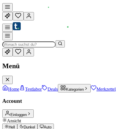
Menü
Home
Testlabor
Deals
Merkzettel
Kategorien
Account
Einloggen
Ansicht
Hell
Dunkel
Auto