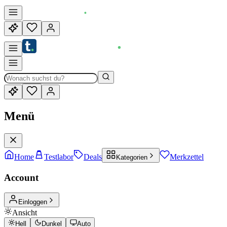
Menü
Home
Testlabor
Deals
Merkzettel
Kategorien
Account
Einloggen
Ansicht
Hell
Dunkel
Auto