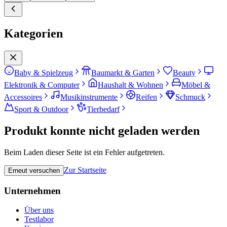
Kategorien
Baby & Spielzeug
Baumarkt & Garten
Beauty
Elektronik & Computer
Haushalt & Wohnen
Möbel &
Accessoires
Musikinstrumente
Reifen
Schmuck
Sport & Outdoor
Tierbedarf
Produkt konnte nicht geladen werden
Beim Laden dieser Seite ist ein Fehler aufgetreten.
Zur Startseite
Erneut versuchen
Unternehmen
Über uns
Testlabor